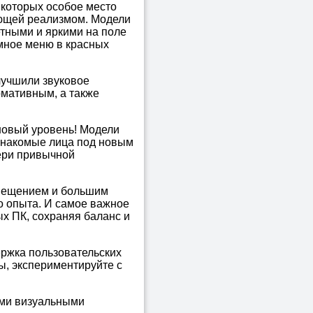
 которых особое место
ающей реализмом. Модели
етными и яркими на поле
мное меню в красных
лучшили звуковое
рмативным, а также
новый уровень! Модели
 знакомые лица под новым
ери привычной
свещением и большим
о опыта. И самое важное
х ПК, сохраняя баланс и
ержка пользовательских
ы, экспериментируйте с
ыми визуальными