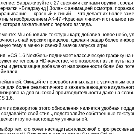
ление: Барражируйте с 27 свежими скинами оружия, среди
перчатки «Бладхаунд | Зола» с анимацией осмотра, пораж
крашивание — красный и синий — что делает их более зам
ктным изображением АК-47 «Красная линия» и стильное те
 которая захватывает с первого взгляда.
менте: Мы обновили текстуры карт, добавив новое небо, у
очность снайперских прицелов, сделали радар более инфо
ную тему в меню и свежий значок запуска игры.
ия: «CS 1.6 NextGen» поднимает классическую графику на 
ружение теперь в HD-качестве, что позволяет взглянуть на
кты и детализация добавляют напряженности боям без пот
еймплея.
геймплей: Ожидайте переработанных карт с усиленным о
се для более реалистичного и захватывающего визуальног
изирована для высокой производительности даже на слабы
S 1.6.
им из фаворитов этого обновления является удобная подд
создавайте свой стиль, подставляйте собственные текстур
делая игру по-настоящему уникальной.
выбор тех, кто хочет насладиться классикой с прогрессивн